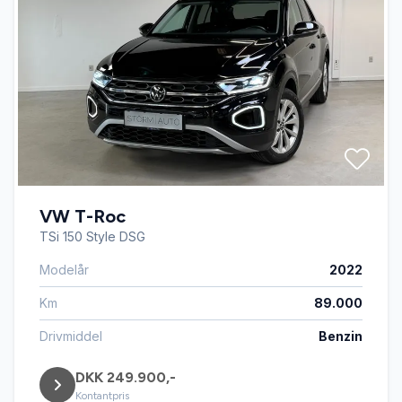
VW T-Roc
TSi 150 Style DSG
Modelår
2022
Km
89.000
Drivmiddel
Benzin
DKK 249.900,-
Kontantpris