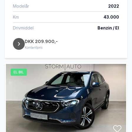
Modelår
2022
Km
43.000
Drivmiddel
Benzin / El
DKK 209.900,-
Kontantpris
EL BIL