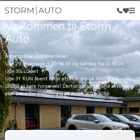
Velkommen til Storm
Auto
Åbningstider i sommerferien:
Uge 29: Hverdage 9:30-16:30 og Søndag fra 11-15.00
Uge 30: Lukket
Uge 31: KUN åbent efter aftale - ring på 30253056
Undgå at køre forgæves! Derfor opfordrer vi til at ringe
eller skrive for fremvisning på mobil. 3025 3056