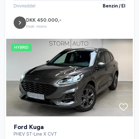
Drivmiddel
Benzin / El
DKK 450.000,-
Ekskl. moms
HYBRID
Ford Kuga
PHEV ST-Line X CVT