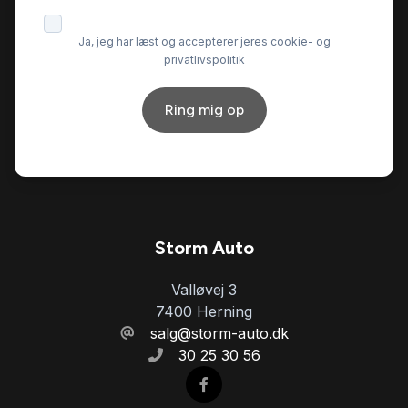
Ja, jeg har læst og accepterer jeres cookie- og
privatlivspolitik
Ring mig op
Storm Auto
Valløvej 3
7400 Herning
salg@storm-auto.dk
30 25 30 56