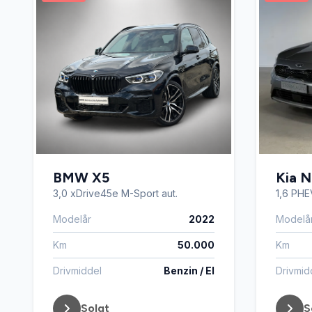
BMW X5
Kia N
3,0 xDrive45e M-Sport aut.
1,6 PH
Modelår
2022
Modelå
Km
50.000
Km
Drivmiddel
Benzin / El
Drivmid
Solgt
S