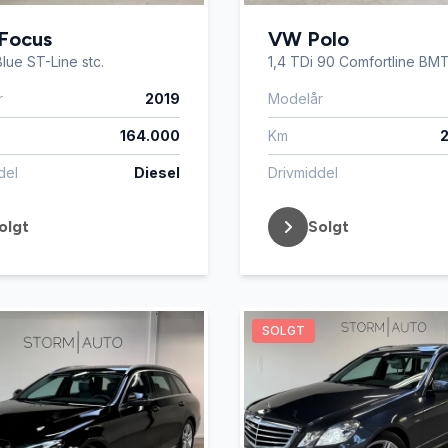
Focus
VW Polo
lue ST-Line stc.
1,4 TDi 90 Comfortline BM
r
2019
Modelår
164.000
Km
del
Diesel
Drivmiddel
olgt
Solgt
SOLGT