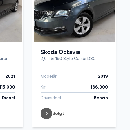
Skoda Octavia
urer
2,0 TSi 190 Style Combi DSG
2021
Modelår
2019
115.000
Km
166.000
Diesel
Drivmiddel
Benzin
Solgt