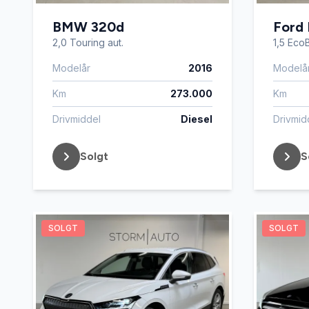
BMW 320d
Ford 
2,0 Touring aut.
1,5 EcoB
Modelår
2016
Modelå
Km
273.000
Km
Drivmiddel
Diesel
Drivmid
Solgt
S
SOLGT
SOLGT