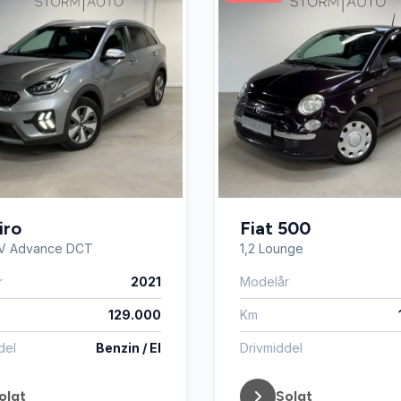
iro
Fiat 500
EV Advance DCT
1,2 Lounge
r
2021
Modelår
129.000
Km
del
Benzin / El
Drivmiddel
olgt
Solgt