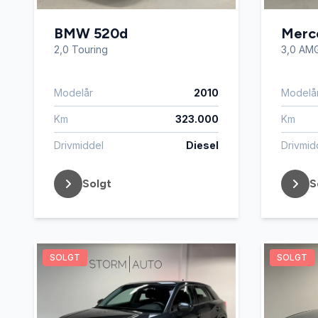
BMW 520d
Merc
2,0 Touring
3,0 AMG
Modelår
2010
Modelå
Km
323.000
Km
Drivmiddel
Diesel
Drivmid
Solgt
S
SOLGT
SOLGT