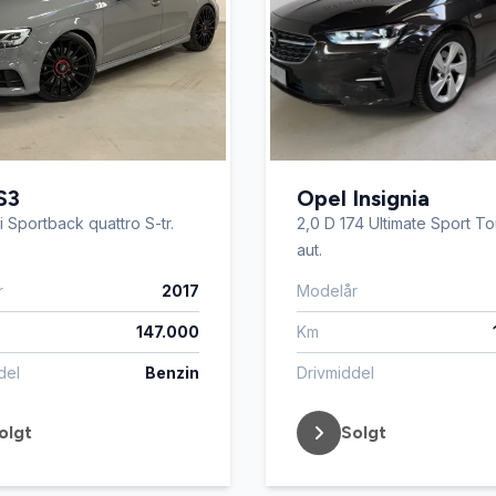
S3
Opel Insignia
i Sportback quattro S-tr.
2,0 D 174 Ultimate Sport To
aut.
r
2017
Modelår
147.000
Km
del
Benzin
Drivmiddel
olgt
Solgt