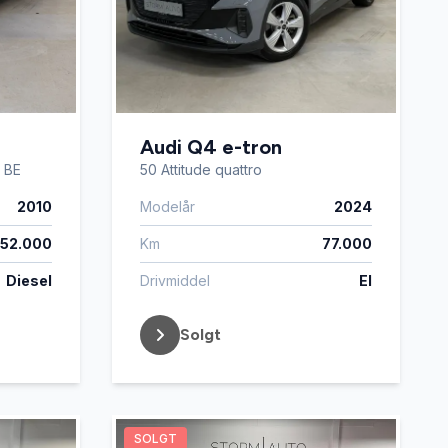
Audi Q4 e-tron
. BE
50 Attitude quattro
2010
Modelår
2024
52.000
Km
77.000
Diesel
Drivmiddel
El
Solgt
SOLGT