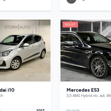
SOLGT
ai i10
Mercedes E53
ch
3,0 AMG Hybrid stc. aut. 4
r
2017
Modelår