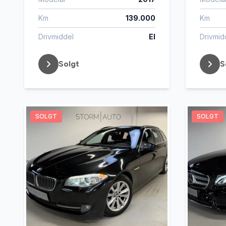
Km
139.000
Km
Drivmiddel
El
Drivmid
Solgt
S
SOLGT
SOLGT