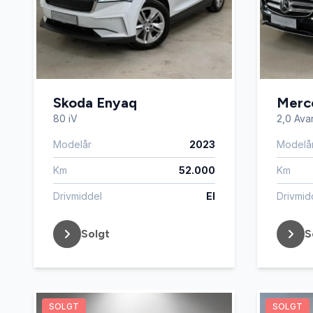
Skoda Enyaq
Merc
80 iV
2,0 Avan
Modelår
2023
Modelå
Km
52.000
Km
Drivmiddel
El
Drivmid
Solgt
S
SOLGT
SOLGT