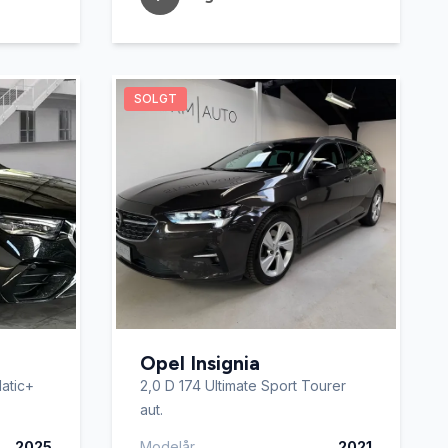
SOLGT
Opel Insignia
Matic+
2,0 D 174 Ultimate Sport Tourer
aut.
2025
Modelår
2021