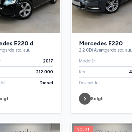
edes E220 d
Mercedes E220
tgarde stc. aut.
2,2 CDi Avantgarde stc. aut
r
2017
Modelår
212.000
Km
4
del
Diesel
Drivmiddel
olgt
Solgt
SOLGT