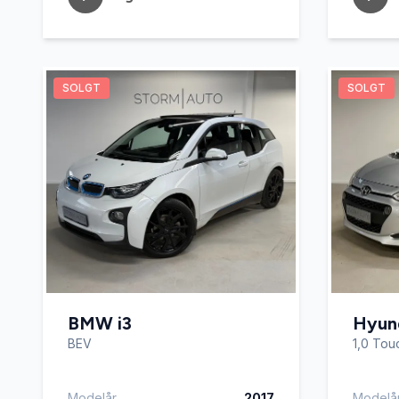
SOLGT
SOLGT
BMW i3
Hyund
BEV
1,0 Tou
Modelår
2017
Modelå