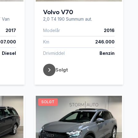
Volvo V70
T Van
2,0 T4 190 Summum aut.
2017
Modelår
2016
207.000
Km
246.000
Diesel
Drivmiddel
Benzin
Solgt
SOLGT