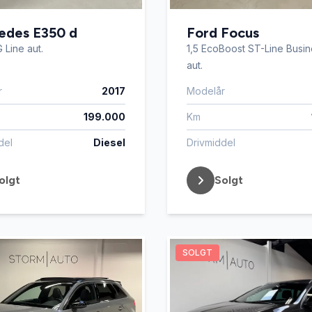
edes E350 d
Ford Focus
 Line aut.
1,5 EcoBoost ST-Line Busin
aut.
r
2017
Modelår
199.000
Km
del
Diesel
Drivmiddel
olgt
Solgt
SOLGT