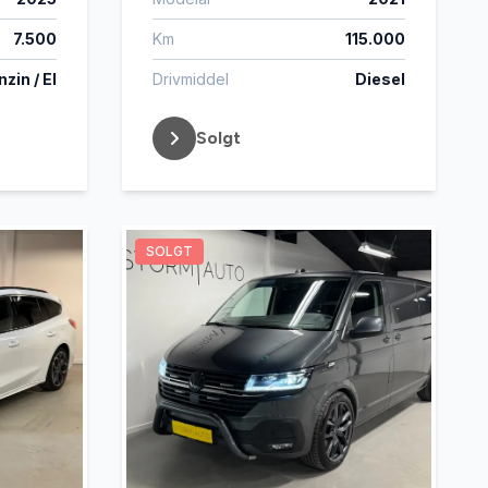
7.500
Km
115.000
zin / El
Drivmiddel
Diesel
Solgt
SOLGT