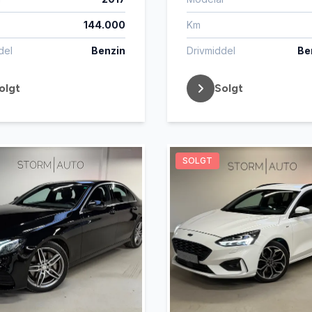
144.000
Km
del
Benzin
Drivmiddel
Ben
olgt
Solgt
SOLGT